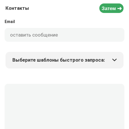
Контакты
Затем
Email
Выберите шаблоны быстрого запроса:
Цена продукта
Min.order quantity
Запрос образцов
Подробнее